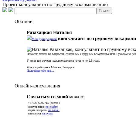
Проект консультанта по грудному вскармливанию
Обо мне
Разахацкая Наталья
консультант по грудному вскармл
Международный
Помогаю мамам по вопросам, связанным с грудным вскармливанием и уходом за реб
У меня три дочери, каждую кормила грудью по 2,5 года.
Живу и работаю в Минске, Беларусь.
Подробнее обо мне...
Онлайн-консультация
Связаться со мной
можно:
+37529 6702715 (беспл.)
консультация
по скайпу
задать вопросы
на e-mail
записаться
на курсы