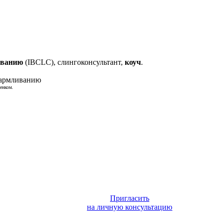
иванию
(IBCLC), слингоконсультант,
коуч
.
енком.
Пригласить
на личную консультацию