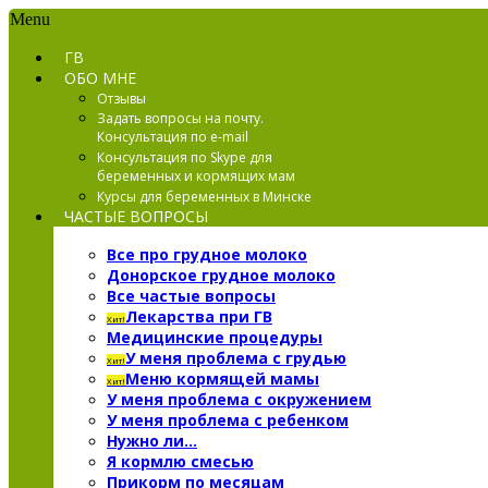
Menu
ГВ
ОБО МНЕ
Отзывы
Задать вопросы на почту.
Консультация по e-mail
Консультация по Skype для
беременных и кормящих мам
Курсы для беременных в Минске
ЧАСТЫЕ ВОПРОСЫ
Все про грудное молоко
Донорское грудное молоко
Все частые вопросы
Лекарства при ГВ
Хит!
Медицинские процедуры
У меня проблема с грудью
Хит!
Меню кормящей мамы
Хит!
У меня проблема с окружением
У меня проблема с ребенком
Нужно ли…
Я кормлю смесью
Прикорм по месяцам