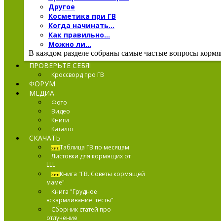
Другое
Косметика при ГВ
Когда начинать...
Как правильно...
Можно ли...
В каждом разделе собраны самые частые вопросы кормящ
ПРОВЕРЬТЕ СЕБЯ!
Кроссворд про ГВ
ФОРУМ
МЕДИА
Фото
Видео
Книги
Каталог
СКАЧАТЬ
Таблица ГВ по месяцам
Хит!
Листовки для кормящих от
LLL
Книга "ГВ. Советы кормящей
Хит!
маме"
Книга "Грудное
вскармливание: тесты"
Сборник статей про
отлучение