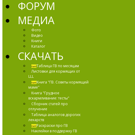
ФОРУМ
МЕДИА
Фото
Видео
Книги
Каталог
СКАЧАТЬ
Таблица ГВ по месяцам
Хит!
Листовки для кормящих от
LLL
Книга "ГВ. Советы кормящей
Хит!
маме"
Книга "Грудное
вскармливание: тесты"
Сборник статей про
отлучение
Таблица аналогов дорогих
лекарств
Раскраски про ГВ
Хит!
Наклейки в поддержку ГВ