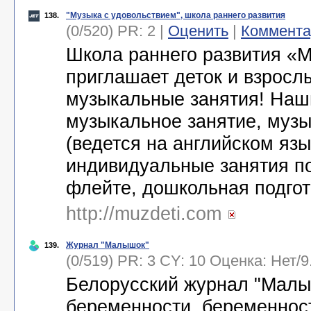
"Музыка с удовольствием", школа раннего развития
138.
(0/520) PR: 2 |
Оценить
|
Коммента
Школа раннего развития «
приглашает деток и взросл
музыкальные занятия! Наш
музыкальное занятие, муз
(ведется на английском язык
индивидуальные занятия по
флейте, дошкольная подго
http://muzdeti.com
Журнал "Малышок"
139.
(0/519) PR: 3 CY: 10 Оценка:
Нет
/
9
Белорусский журнал "Малыш
беременности, беременност