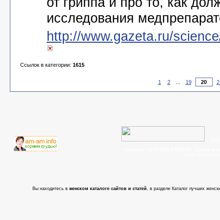
от гриппа и про то, как до
исследования медпрепарат
http://www.gazeta.ru/scienc
Ссылок в категории:
1615
1
2
...
19
2
© 200
телефон:
+375 (29) 6702715
, задать во
- cтать партнер
Вы находитесь в
женском каталоге сайтов и статей
, в разделе Каталог лучших женски