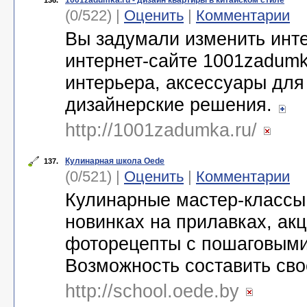
1001zadumka.ru - дизайн квартиры в китайском стиле
136.
(0/522) |
Оценить
|
Комментарии
Вы задумали изменить инт
интернет-сайте 1001zadumk
интерьера, аксессуары для
дизайнерские решения.
http://1001zadumka.ru/
Кулинарная школа Oede
137.
(0/521) |
Оценить
|
Комментарии
Кулинарные мастер-классы 
новинках на прилавках, ак
фоторецепты с пошаговым
Возможность составить св
http://school.oede.by