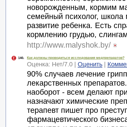
новорожденным, кормим ма
семейный психолог, школа
развитие ребенка. Есть спр
кормлению грудью, слинга
http://www.malyshok.by/
Как должны проводиться исследования медпрепаратов?
140.
Оценка:
Нет
/
7.0
|
Оценить
|
Комме
90% случаев лечение грипп
лекарственных препаратов
наоборот - всем делают пр
назначают химические преп
терапевт пишет про прест
фармацевтического бизнеса