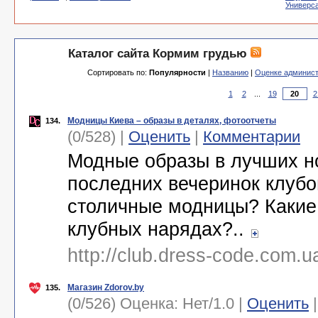
Универс
Каталог сайта Кормим грудью
Сортировать по:
Популярности
|
Названию
|
Оценке админис
1
2
...
19
2
Модницы Киева – образы в деталях, фотоотчеты
134.
(0/528) |
Оценить
|
Комментарии
Модные образы в лучших но
последних вечеринок клубо
столичные модницы? Какие
клубных нарядах?..
http://club.dress-code.com.
Магазин Zdorov.by
135.
(0/526) Оценка:
Нет
/
1.0
|
Оценить