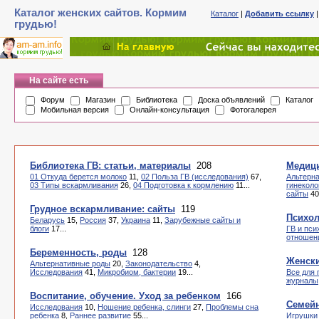
Каталог женских сайтов. Кормим
Каталог
|
Добавить ссылку
грудью!
На сайте есть
Форум
Магазин
Библиотека
Доска объявлений
Каталог
Мобильная версия
Онлайн-консультация
Фотогалерея
Библиотека ГВ: статьи, материалы
208
Медиц
01 Откуда берется молоко
11,
02 Польза ГВ (исследования)
67,
Альтерн
03 Типы вскармливания
26,
04 Подготовка к кормлению
11...
гинеколо
сайты
40.
Грудное вскармливание: сайты
119
Психол
Беларусь
15,
Россия
37,
Украина
11,
Зарубежные сайты и
блоги
17...
ГВ и пси
отношен
Беременность, роды
128
Женски
Альтернативные роды
20,
Законодательство
4,
Исследования
41,
Микробиом, бактерии
19...
Все для 
журналы
Воспитание, обучение. Уход за ребенком
166
Семейн
Исследования
10,
Ношение ребенка, слинги
27,
Проблемы сна
ребенка
8,
Раннее развитие
55...
Игрушки