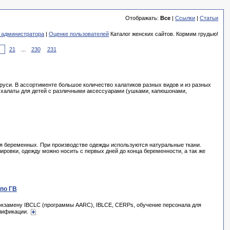
Отображать:
Все
|
Ссылки
|
Статьи
 администратора
|
Оценке пользователей
Каталог женских сайтов. Кормим грудью!
21
...
230
231
руси. В ассортименте большое количество халатиков разных видов и из разных
 и халаты для детей с различными аксессуарами (ушками, капюшонами,
 беременных. При производстве одежды используются натуральные ткани.
ровки, одежду можно носить с первых дней до конца беременности, а так же
 по ГВ
к экзамену IBCLC (программы AARC), IBLCE, CERPs, обучение персонала для
алификации.