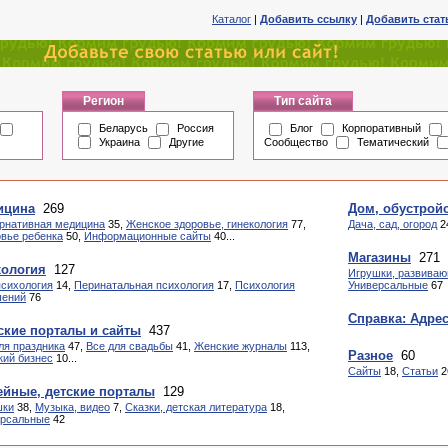
Каталог
|
Добавить ссылку
|
Добавить ста
Регион
Тип сайта
Беларусь
Россия
Блог
Корпоративный
Украина
Другие
Сообщество
Тематический
ицина
269
Дом, обустрой
рнативная медицина
35,
Женское здоровье, гинекология
77,
Дача, сад, огород
2
вье ребенка
50,
Информационные сайты
40...
Магазины
271
хология
127
Игрушки, развиваю
психология
14,
Перинатальная психология
17,
Психология
Универсальные
67
шений
76
Справка: Адре
кие порталы и сайты
437
ля праздника
47,
Все для свадьбы
41,
Женские журналы
113,
Разное
60
ий бизнес
10...
Сайты
18,
Статьи
2
йные, детские порталы
129
шки
38,
Музыка, видео
7,
Сказки, детская литература
18,
ерсальные
42