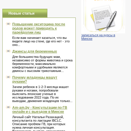
Новые статьи
Повышение окситоцина после
родов может приводить к
парейдолии лиц
записаться на курсы в
Если вам начинает казаться, что вы
Минске
видите лицо на стене, где его нет - это
оно...
Джинсы для беременных
Для большинства будущих мам,
независимо от формы животика и срока
беременности, максимально
комфортными и удобными являются
джинсы с высоким трикотажным...
Почему младенцы машут
руками?
Зачем ребенок в 1-2-3 месяца машет
руками и ногами, попробовали
выяснить японские ученые в
исследовании 2022 года. По их
выводам, движения младенцев только...
Am-am.by - Консультации по ГВ
онлайн и с выездом в Минске
Личный сайт Натальи Разахацкой,
консультанта по лактации IBCLC.
Описание проблем ГВ, при которых
нужна личная консультация.