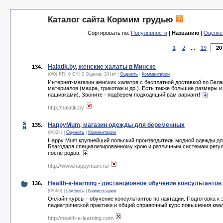
Каталог сайта Кормим грудью
Сортировать по:
Популярности
|
Названию
|
Оценке
1
2
...
19
Halatik.by, женские халаты в Минске
134.
(0/0) PR: 0 CY: 0 Оценка:
3
/
Нет
|
Оценить
|
Комментарии
Интернет-магазин женских халатов с бесплатной доставкой по Бела
материалов (махра, трикотаж и др.). Есть также большие размеры
нашивками). Звоните - подберем подходящий вам вариант!
http://halatik.by
HappyMum, магазин одежды для беременных
135.
(0/324) |
Оценить
|
Комментарии
Happy Mum крупнейший польский производитель модной одежды для
Благодаря специализированному крою и различным системам регули
после родов.
http://www.happymam.ru/
Health-e-learning - дистанционное обучение консультантов
136.
(0/666) |
Оценить
|
Комментарии
Онлайн-курсы - обучение консультантов по лактации. Подготовка 
педиатрической практики и общий справочный курс повышения кв
http://health-e-learning.com