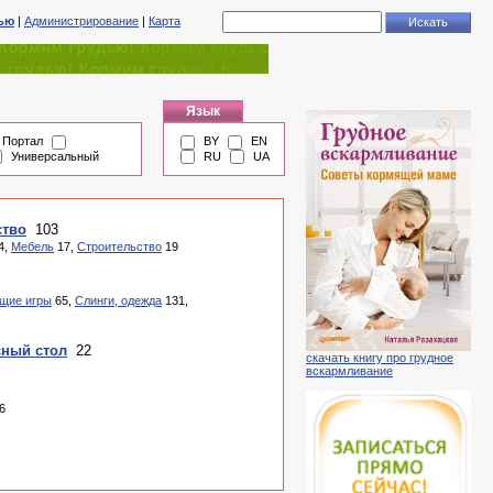
тью
|
Администрирование
|
Карта
Язык
Портал
BY
EN
Универсальный
RU
UA
ство
103
4,
Мебель
17,
Строительство
19
щие игры
65,
Слинги, одежда
131,
сный стол
22
скачать книгу про грудное
вскармливание
6