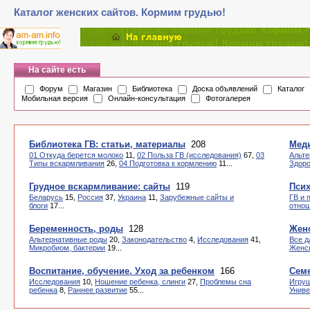
Каталог женских сайтов. Кормим грудью!
На сайте есть
Форум
Магазин
Библиотека
Доска объявлений
Каталог
Мобильная версия
Онлайн-консультация
Фотогалерея
Библиотека ГВ: статьи, материалы
208
Мед
01 Откуда берется молоко
11,
02 Польза ГВ (исследования)
67,
03
Альте
Типы вскармливания
26,
04 Подготовка к кормлению
11...
Здоро
Грудное вскармливание: сайты
119
Пси
Беларусь
15,
Россия
37,
Украина
11,
Зарубежные сайты и
ГВ и 
блоги
17...
отно
Беременность, роды
128
Женс
Альтернативные роды
20,
Законодательство
4,
Исследования
41,
Все д
Микробиом, бактерии
19...
Женск
Воспитание, обучение. Уход за ребенком
166
Семе
Исследования
10,
Ношение ребенка, слинги
27,
Проблемы сна
Игру
ребенка
8,
Раннее развитие
55...
Унив