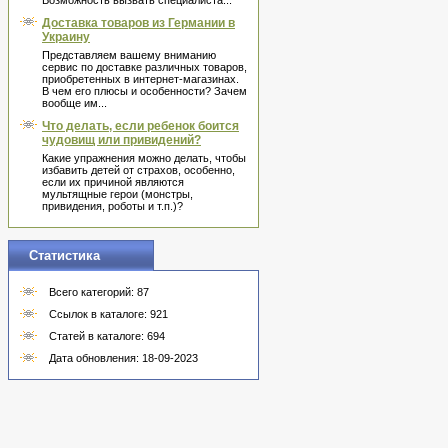
Возможность вызвать специалиста...
Доставка товаров из Германии в
Украину
Представляем вашему вниманию
сервис по доставке различных товаров,
приобретенных в интернет-магазинах.
В чем его плюсы и особенности? Зачем
вообще им...
Что делать, если ребенок боится
чудовищ или привидений?
Какие упражнения можно делать, чтобы
избавить детей от страхов, особенно,
если их причиной являются
мультящные герои (монстры,
привидения, роботы и т.п.)?
Статистика
Всего категорий: 87
Ссылок в каталоге: 921
Статей в каталоге: 694
Дата обновления: 18-09-2023