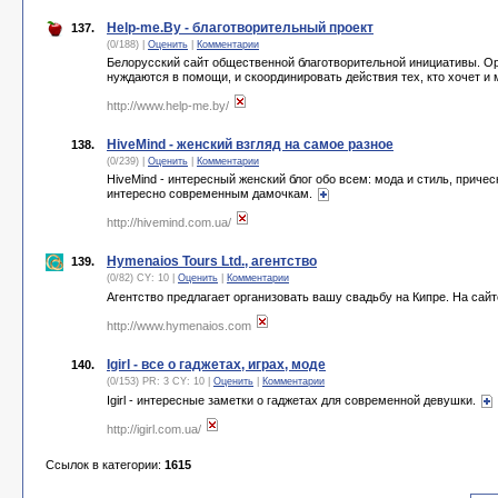
Help-me.By - благотворительный проект
137.
(0/188) |
Оценить
|
Комментарии
Белорусский сайт общественной благотворительной инициативы. Ор
нуждаются в помощи, и скоординировать действия тех, кто хочет и
http://www.help-me.by/
HiveMind - женский взгляд на самое разное
138.
(0/239) |
Оценить
|
Комментарии
HiveMind - интересный женский блог обо всем: мода и стиль, причес
интересно современным дамочкам.
http://hivemind.com.ua/
Hymenaios Tours Ltd., агентство
139.
(0/82) CY: 10 |
Оценить
|
Комментарии
Агентство предлагает организовать вашу свадьбу на Кипре. На сай
http://www.hymenaios.com
Igirl - все о гаджетах, играх, моде
140.
(0/153) PR: 3 CY: 10 |
Оценить
|
Комментарии
Igirl - интересные заметки о гаджетах для современной девушки.
http://igirl.com.ua/
Ссылок в категории:
1615