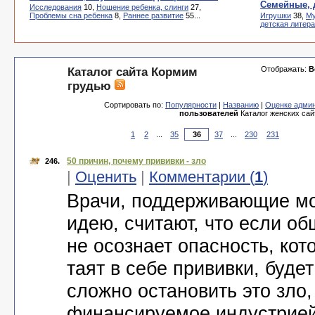
Семейные, 
Исследования
10,
Ношение ребенка, слинги
27,
Проблемы сна ребенка
8,
Раннее развитие
55...
Игрушки
38,
Му
детская литер
Отображать:
В
Каталог сайта Кормим
грудью
Сортировать по:
Популярности
|
Названию
|
Оценке адми
пользователей
Каталог женских сай
1
2
...
35
37
...
230
231
50 причин, почему прививки - зло
246.
|
Оценить
|
Комментарии (
1
)
Врачи, поддерживающие м
идею, считают, что если о
не осознает опасность, кот
таят в себе прививки, будет
сложно остановить это зло,
финансируемое индустрией