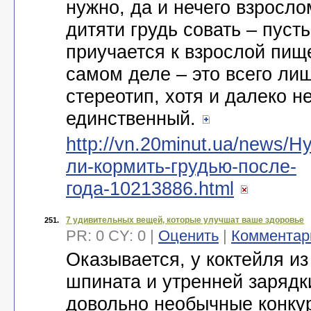
нужно, да и нечего взросло
дитяти грудь совать – пусть
приучается к взрослой пищ
самом деле – это всего ли
стереотип, хотя и далеко н
единственный.
http://vn.20minut.ua/news/Н
ли-кормить-грудью-после-
года-10213886.html
7 удивительных вещей, которые улучшат ваше здоровье
251.
PR: 0 CY: 0 |
Оценить
|
Комментар
Оказывается, у коктейля из
шпината и утренней зарядк
довольно необычные конку