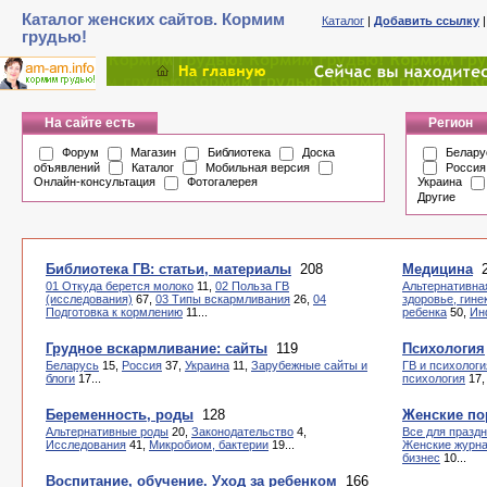
Каталог женских сайтов. Кормим
Каталог
|
Добавить ссылку
грудью!
На сайте есть
Регион
Форум
Магазин
Библиотека
Доска
Белару
объявлений
Каталог
Мобильная версия
Россия
Онлайн-консультация
Фотогалерея
Украина
Другие
Библиотека ГВ: статьи, материалы
208
Медицина
2
01 Откуда берется молоко
11,
02 Польза ГВ
Альтернативна
(исследования)
67,
03 Типы вскармливания
26,
04
здоровье, гине
Подготовка к кормлению
11...
ребенка
50,
Ин
Грудное вскармливание: сайты
119
Психология
Беларусь
15,
Россия
37,
Украина
11,
Зарубежные сайты и
ГВ и психологи
блоги
17...
психология
17
Беременность, роды
128
Женские по
Альтернативные роды
20,
Законодательство
4,
Все для празд
Исследования
41,
Микробиом, бактерии
19...
Женские журн
бизнес
10...
Воспитание, обучение. Уход за ребенком
166