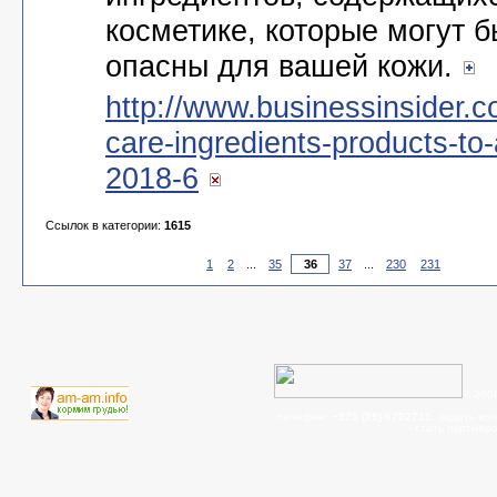
косметике, которые могут б
опасны для вашей кожи.
http://www.businessinsider.c
care-ingredients-products-to-
2018-6
Ссылок в категории:
1615
1
2
...
35
37
...
230
231
© 200
телефон:
+375 (29) 6702715
, задать во
- cтать партнер