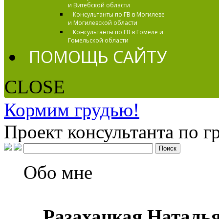
и Витебской области
Консультанты по ГВ в Могилеве
и Могилевской области
Консультанты по ГВ в Гомеле и
Гомельской области
ПОМОЩЬ САЙТУ
CLOSE
Кормим грудью!
Проект консультанта по 
Обо мне
Разахацкая Наталь