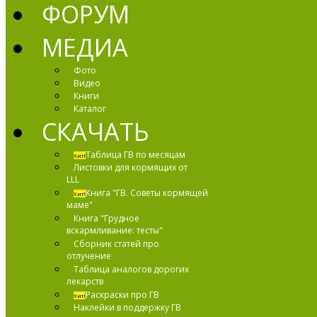
ФОРУМ
МЕДИА
Фото
Видео
Книги
Каталог
СКАЧАТЬ
Таблица ГВ по месяцам
Хит!
Листовки для кормящих от
LLL
Книга "ГВ. Советы кормящей
Хит!
маме"
Книга "Грудное
вскармливание: тесты"
Сборник статей про
отлучение
Таблица аналогов дорогих
лекарств
Раскраски про ГВ
Хит!
Наклейки в поддержку ГВ