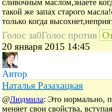
сливочным маслом,знаете когд
такой же запах старого масла!
только когда высохнет,непри
Голос за
0
Голос против
От
20 января 2015 14:45
Автор
Наталья Разахацкая
@
Людмила
: Это нормально, 
меняет свои свойства, вступа